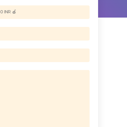
0 INR 🍎