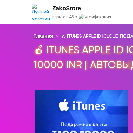
ZakoStore
игры от 49р
Главная
>
🍎 ITUNES APPLE ID ICLOUD ПОДА
🍎 ITUNES APPLE ID
10000 INR | АВТОВ