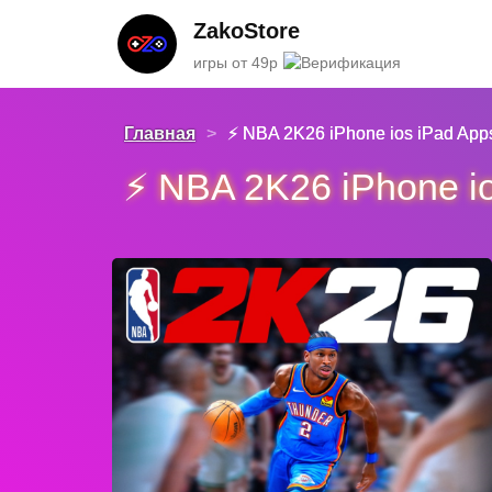
ZakoStore
игры от 49р
Главная
>
⚡️ NBA 2K26 iPhone ios iPad Ap
⚡️ NBA 2K26 iPhone 