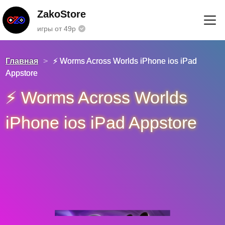
ZakoStore
игры от 49р
Главная
>
⚡️ Worms Across Worlds iPhone ios iPad
Appstore
⚡️ Worms Across Worlds
iPhone ios iPad Appstore