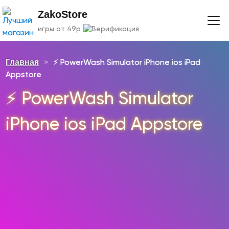
ZakoStore
игры от 49р
Главная
>
⚡️ PowerWash Simulator iPhone ios iPad
Appstore
⚡️ PowerWash Simulator
iPhone ios iPad Appstore