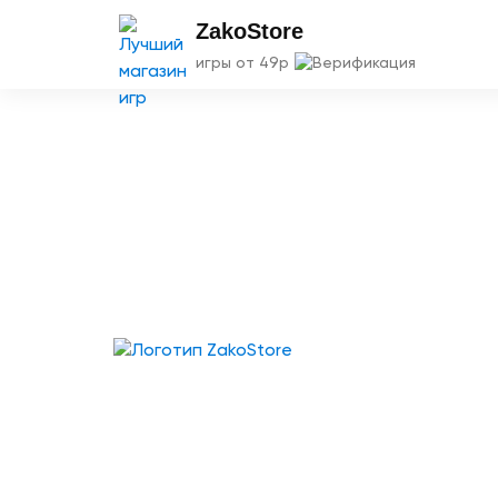
ZakoStore
игры от 49р
Твой гид в мире iOS