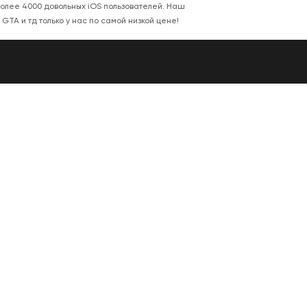
 Более 4000 довольных iOS пользователей. Наш
GTA и тд только у нас по самой низкой цене!