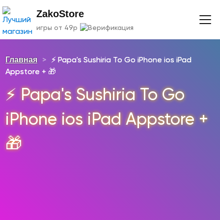
ZakoStore
игры от 49р
Главная
>
⚡️ Papa's Sushiria To Go iPhone ios iPad
Appstore + 🎁
⚡️ Papa's Sushiria To Go
iPhone ios iPad Appstore +
🎁