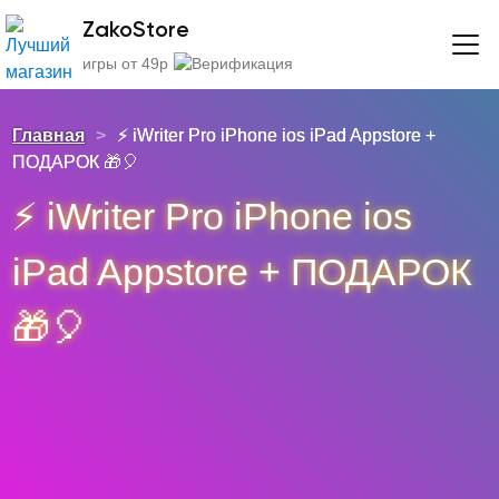
ZakoStore
игры от 49р
Главная
>
⚡️ iWriter Pro iPhone ios iPad Appstore +
ПОДАРОК 🎁🎈
⚡️ iWriter Pro iPhone ios
iPad Appstore + ПОДАРОК
🎁🎈