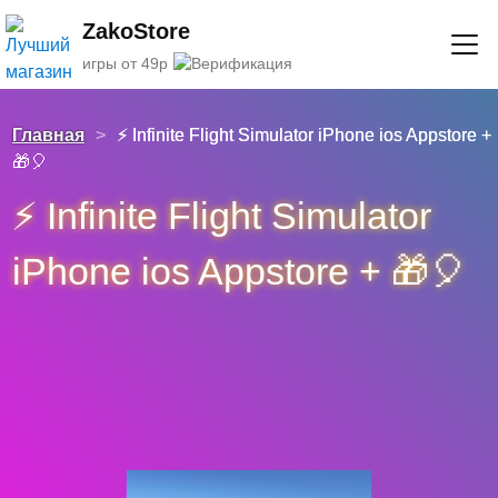
ZakoStore
игры от 49р
Главная
>
⚡️ Infinite Flight Simulator iPhone ios Appstore +
🎁🎈
⚡️ Infinite Flight Simulator
iPhone ios Appstore + 🎁🎈