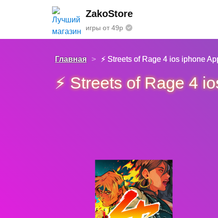
ZakoStore
игры от 49р
Главная
>
⚡️ Streets of Rage 4 ios iphone 
⚡️ Streets of Rage 4