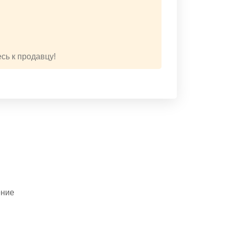
сь к продавцу!
ение