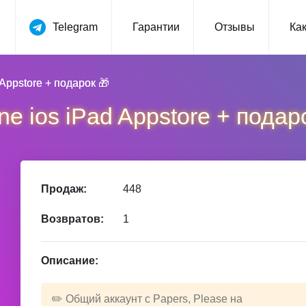
Telegram
Гарантии
Отзывы
Как
 Appstore + подарок 🎁
ne ios iPad Appstore + подар
Продаж:
448
Возвратов:
1
Описание:
✏️ Общий аккаунт с Papers, Please на