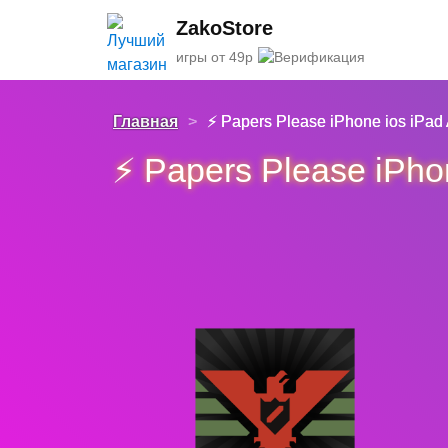
ZakoStore
игры от 49р
Главная
>
⚡️ Papers Please iPhone ios iPad
⚡️ Papers Please iPho