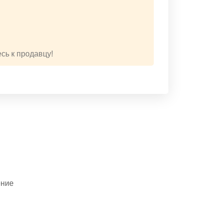
сь к продавцу!
ение