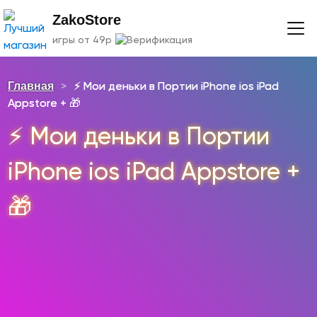
ZakoStore
игры от 49р
Главная
>
⚡️ Мои деньки в Портии iPhone ios iPad
Appstore + 🎁
⚡️ Мои деньки в Портии
iPhone ios iPad Appstore +
🎁