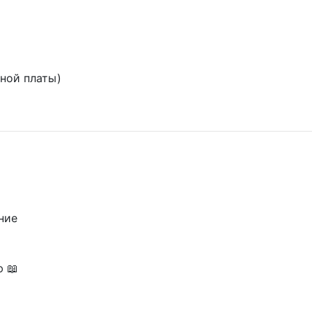
ьной платы)
ние
ю 📖