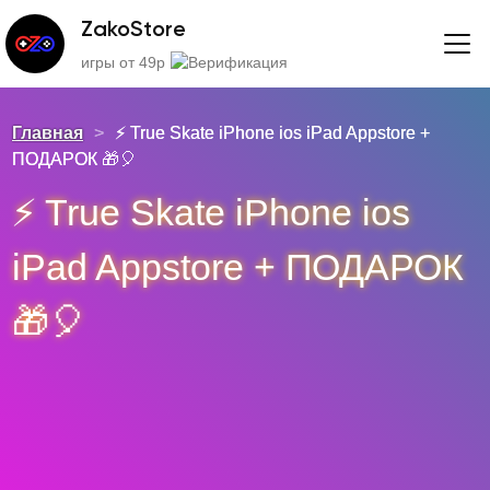
ZakoStore
игры от 49р
Главная
>
⚡️ True Skat‪e iPhone ios iPad Appstore +
ПОДАРОК 🎁🎈
⚡️ True Skat‪e iPhone ios
iPad Appstore + ПОДАРОК
🎁🎈