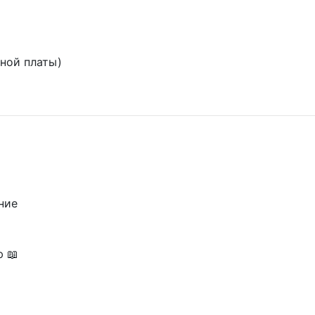
ьной платы)
ние
ю 📖